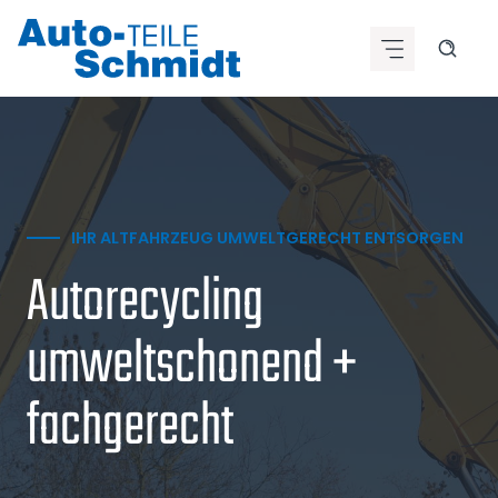
Zum
Inhalt
springen
IHR ALTFAHRZEUG UMWELTGERECHT ENTSORGEN
Autorecycling
umweltschonend +
fachgerecht